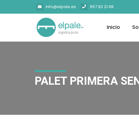
info@elpale.es
657 92 21 68
Inicio
So
PALET PRIMERA SE