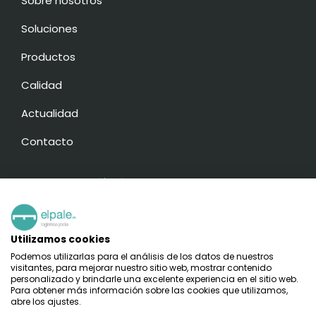
Sobre nosotros
Soluciones
Productos
Calidad
Actualidad
Contacto
© 2022 El Palé | Logística Jocla. Diseñado por
Teseo – Eribea
Utilizamos cookies
Aviso Legal
·
Política de Cookies
·
Política de Privacidad
Podemos utilizarlas para el análisis de los datos de nuestros
visitantes, para mejorar nuestro sitio web, mostrar contenido
personalizado y brindarle una excelente experiencia en el sitio web.
Para obtener más información sobre las cookies que utilizamos,
abre los ajustes.